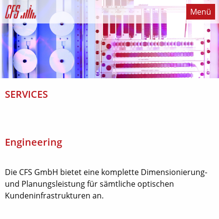
Menü
Intro
Technik
SERVICES
Sicherheit
Einsatzgebiete
Engineering
Engineering
Support
Die CFS GmbH bietet eine komplette Dimensionierung-
Datenschutz
und Planungsleistung für sämtliche optischen
Impressum
Kundeninfrastrukturen an.